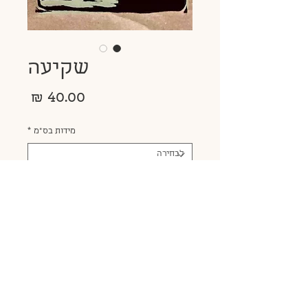
שקיעה
מחיר
מידות בס״מ
*
צבעים
*
כמות
*
הוסף לעגלה