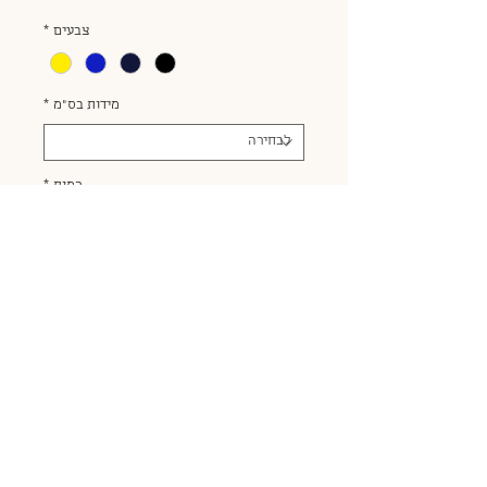
צבעים
*
מידות בס״מ
*
כמות
*
הוסף לעגלה
הדפס לינולאום בצבעי שחור, כחול כהה,
כחול או צהוב